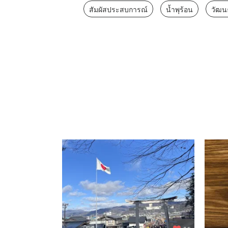
สัมผัสประสบการณ์
น้ำพุร้อน
วัฒน