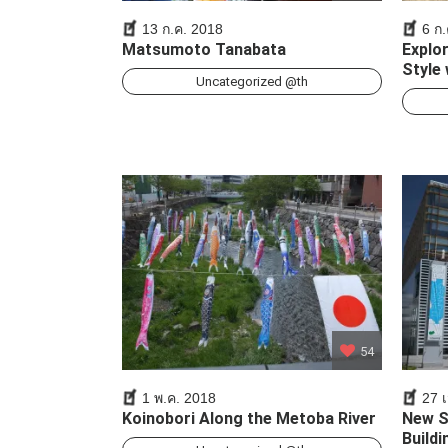
13 ก.ค. 2018
6 ก
Matsumoto Tanabata
Explo
Style
Uncategorized @th
54
1 พ.ค. 2018
27 
Koinobori Along the Metoba River
New S
Build