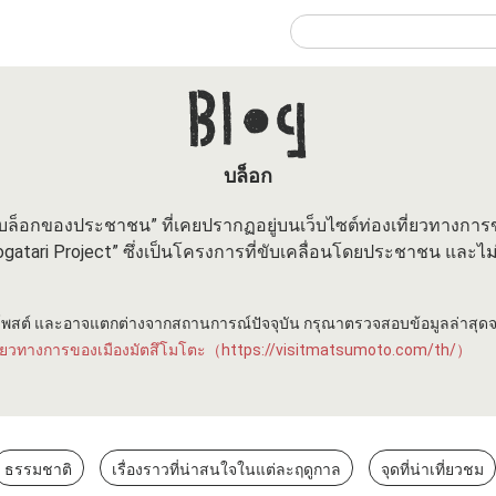
บล็อก
ร่ “บล็อกของประชาชน” ที่เคยปรากฏอยู่บนเว็บไซต์ท่องเที่ยวทางกา
ogatari Project” ซึ่งเป็นโครงการที่ขับเคลื่อนโดยประชาชน และไ
ที่โพสต์ และอาจแตกต่างจากสถานการณ์ปัจจุบัน กรุณาตรวจสอบข้อมูลล่าสุดจา
งเที่ยวทางการของเมืองมัตสึโมโตะ（https://visitmatsumoto.com/th/）
ธรรมชาติ
เรื่องราวที่น่าสนใจในแต่ละฤดูกาล
จุดที่น่าเที่ยวชม