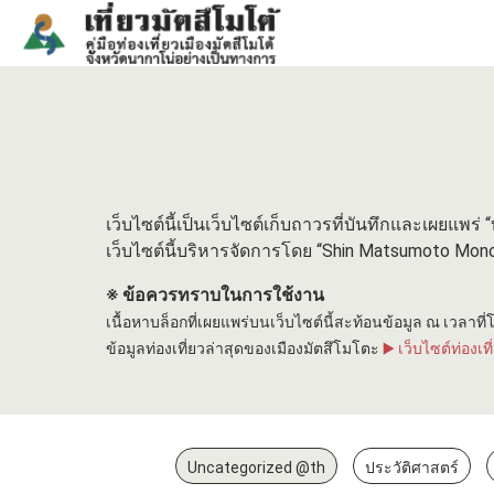
เว็บไซต์นี้เป็นเว็บไซต์เก็บถาวรที่บันทึกและเผยแพ
เว็บไซต์นี้บริหารจัดการโดย “Shin Matsumoto Mon
※ ข้อควรทราบในการใช้งาน
เนื้อหาบล็อกที่เผยแพร่บนเว็บไซต์นี้สะท้อนข้อมูล ณ เวลา
ข้อมูลท่องเที่ยวล่าสุดของเมืองมัตสึโมโตะ
▶️ เว็บไซต์ท่อ
Uncategorized @th
ประวัติศาสตร์