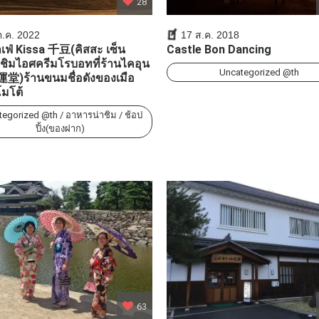
28
ต.ค. 2022
17 ส.ค. 2018
เฟ่ Kissa 千豆(คิสสะ เซ็น
Castle Bon Dancing
ะชิมไอศครีมโรบอทที่ร้านไคอุน
Uncategorized @th
堂)ร้านขนมชื่อดังของเมือ
โมโต้
egorized @th / อาหารน่าชิม / ช้อป
ปิ้ง(ของฝาก)
63