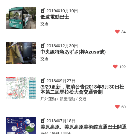
2019年10月10日
低速電動巴士
交通
84
2018年12月30日
中央線特急あずさ(梓Azusa號)
交通
122
2018年9月27日
(9/29更新，取消公告)2018年9月30日松
本第二屆馬拉松大會交通管制
戶外運動 / 節慶活動 / 交通
60
2018年7月18日
美原高原、美原高原美術館直通巴士開通
自然 / 景點 / 交通