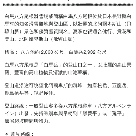
白馬八方尾根滑雪場或簡稱白馬八方尾根位於日本長野縣白
馬村的知名滑雪勝地與登山區，以壯麗的北阿爾卑斯山（飛
驒山脈）景色和優質雪質聞名。夏季也很適合健行、賞花和
登山。北阿爾卑斯山（飛驒山脈）
標高： 八方池約 2,060 公尺、白馬岳2,932 公尺
白馬八方尾根是「白馬岳」的登山口之一，以壯麗的高山景
觀、豐富的高山植物及清澈的山池著稱。
登山道沿途可眺望北阿爾卑斯的群峰，如唐松岳、五龍岳、
鹿島槍岳等，視野極佳。
登山路線：一般登山客多從八方尾根纜車（八方アルペンラ
イン）出發，先搭乘纜車與吊椅到「黑菱平」或「兎平」，
節省爬坡時間與體力。
🔹 常見路線：