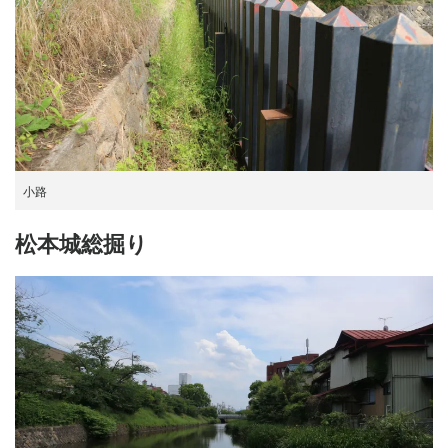
小路
松本城総掘り