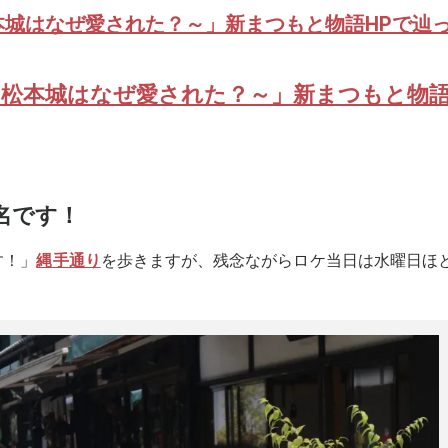
松本城はなぜ愛された？～」新まつもと物語HPで辿
宝・松本城はなぜ愛された？～」新まつもと物
名です！
す！」
縄手通り
を歩きますが、残念ながらロケ当日は水曜日ほ