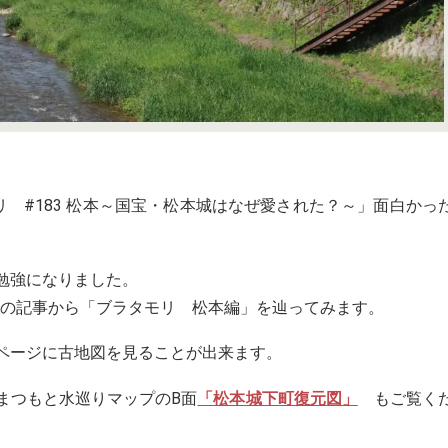
リ #183 松本～国宝・松本城はなぜ愛された？～」面白かっ
勉強になりました。
Pの記事から「ブラタモリ 松本編」を辿ってみます。
ページに古地図を見ることが出来ます。
まつもと水巡りマップのB面
「松本城下町復元図」
もご覧く