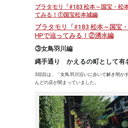
ブラタモリ「#183 松本～国宝・
てみる！①国宝松本城編
ブラタモリ「#183 松本～国
HPで辿ってみる！②湧水編
③女鳥羽川編
縄手通り かえるの町として有
3回目は、「女鳥羽川沿いに歩いて解き明か
んどの店が閉まっていました。