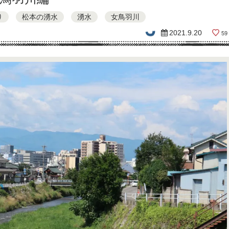
り
松本の湧水
湧水
女鳥羽川
2021.9.20
59