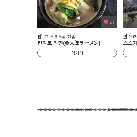
31
2025년 5월 31일
20
킨타로 라멘(金太郎ラーメン)
스스
먹거리