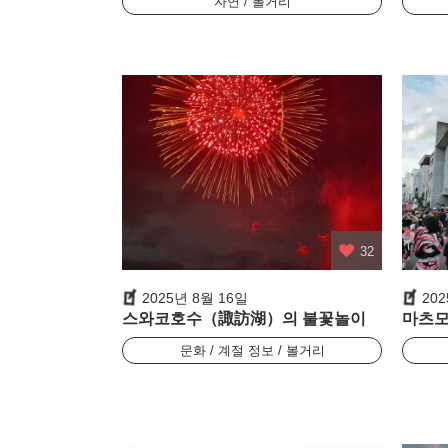
자연 / 볼거리
32
2025년 8월 16일
20
스와코호수（諏訪湖）의 불꽃놀이
마츠모
문화 / 계절 정보 / 볼거리