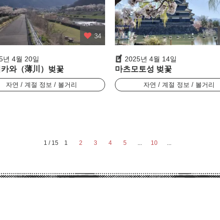
34
25년 4월 20일
2025년 4월 14일
키카와（薄川）벚꽃
마츠모토성 벚꽃
자연 / 계절 정보 / 볼거리
자연 / 계절 정보 / 볼거리
1 / 15
1
2
3
4
5
...
10
...