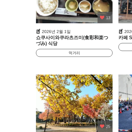
13
2026년 2월 1일
20
쇼쿠사이와쿠라츠즈미(食彩和楽つ
카페 St
づみ) 식당
먹거리
25