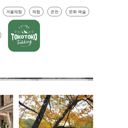
겨울체험
체험
온천
문화 예술