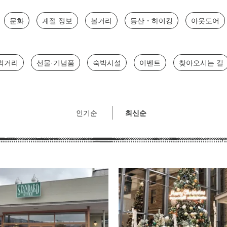
문화
계절 정보
볼거리
등산・하이킹
아웃도어
먹거리
선물·기념품
숙박시설
이벤트
찾아오시는 길
인기순
최신순