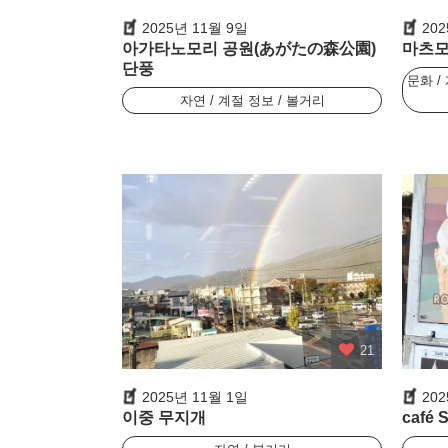
2025년 11월 9일
20
아가타노모리 공원(あがたの森公園)
마츠모
단풍
문화 /
자연 / 계절 정보 / 볼거리
21
2025년 11월 1일
20
이중 무지개
café