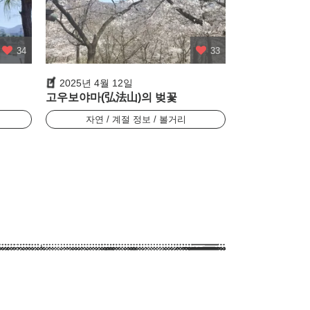
34
33
2025년 4월 12일
고우보야마(弘法山)의 벚꽃
자연 / 계절 정보 / 볼거리