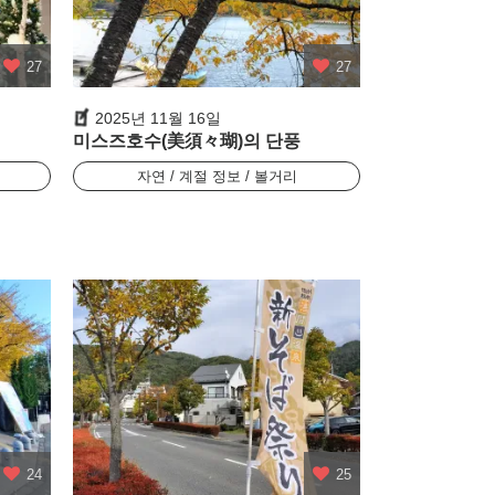
27
27
2025년 11월 16일
미스즈호수(美須々瑚)의 단풍
자연 / 계절 정보 / 볼거리
24
25